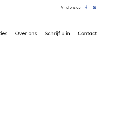
Vind ons op
ties
Over ons
Schrijf u in
Contact