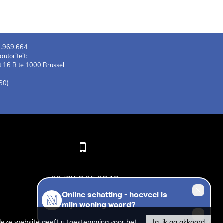
6.969.664
toriteit:
 16 B te 1000 Brussel
60)
+32 (0)56 25 26 19
deze website geeft u toestemming voor het
Ja, ik ga akkoord