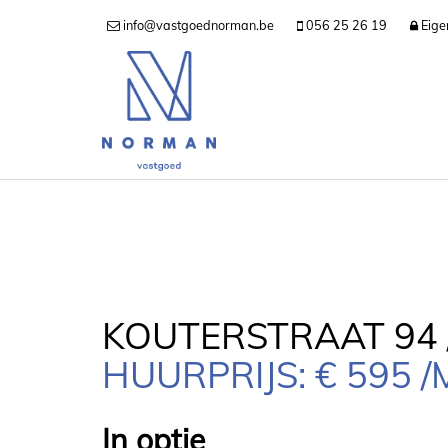
info@vastgoednorman.be
056 25 26 19
Eige
KOUTERSTRAAT 94 /
HUURPRIJS: € 595 
In optie