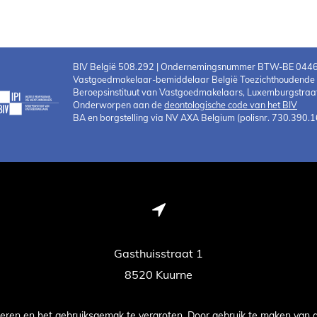
BIV België 508.292 | Ondernemingsnummer BTW-BE 044
Vastgoedmakelaar-bemiddelaar België Toezichthoudende au
Beroepsinstituut van Vastgoedmakelaars, Luxemburgstraat
Onderworpen aan de
deontologische code van het BIV
BA en borgstelling via NV AXA Belgium (polisnr. 730.390.1
Gasthuisstraat 1
8520 Kuurne
eren en het gebruiksgemak te vergroten. Door gebruik te maken van 