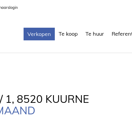
naarslogin
Te koop
Te huur
Referen
Verkopen
 1, 8520 KUURNE
/MAAND