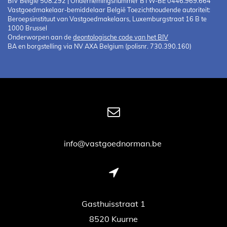
BIV België 508.292 | Ondernemingsnummer BTW-BE 0446.969.664
Vastgoedmakelaar-bemiddelaar België Toezichthoudende autoriteit:
Beroepsinstituut van Vastgoedmakelaars, Luxemburgstraat 16 B te
1000 Brussel
Onderworpen aan de
deontologische code van het BIV
BA en borgstelling via NV AXA Belgium (polisnr. 730.390.160)
info@vastgoednorman.be
Gasthuisstraat 1
8520 Kuurne