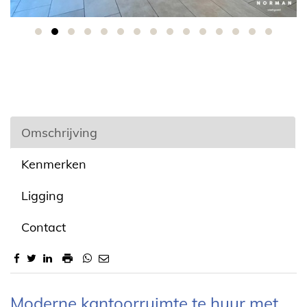
Omschrijving
Kenmerken
Ligging
Contact
Omschrijving
Moderne kantoorruimte te huur met