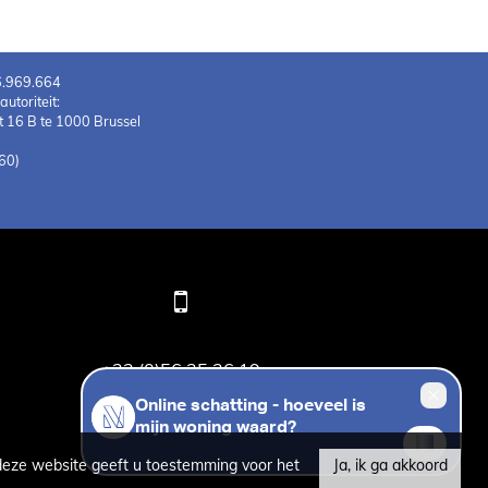
6.969.664
toriteit:
 16 B te 1000 Brussel
60)
+32 (0)56 25 26 19
deze website geeft u toestemming voor het
Ja, ik ga akkoord