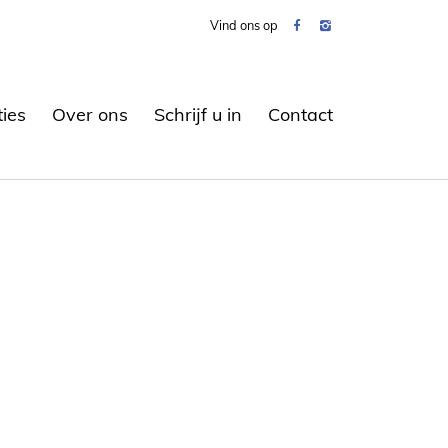
Vind ons op
ties
Over ons
Schrijf u in
Contact