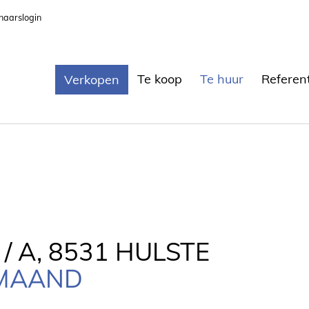
naarslogin
Te koop
Te huur
Referen
Verkopen
/ A, 8531 HULSTE
/MAAND