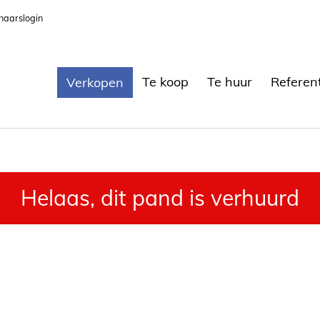
naarslogin
Te koop
Te huur
Referen
Verkopen
Helaas, dit pand is verhuurd