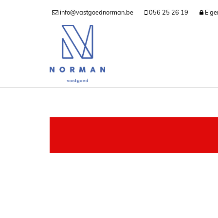
info@vastgoednorman.be
056 25 26 19
Eige