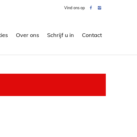
Vind ons op
ties
Over ons
Schrijf u in
Contact