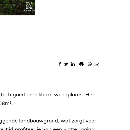
n toch goed bereikbare woonplaats. Het
668m².
mliggende landbouwgrond, wat zorgt voor
ijd profiteer je van een vlotte ligging