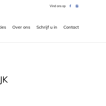
Vind ons op
ties
Over ons
Schrijf u in
Contact
JK