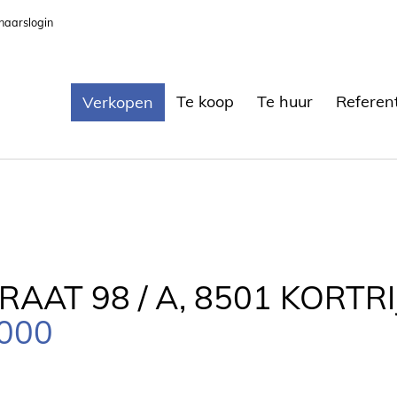
naarslogin
Te koop
Te huur
Referen
Verkopen
AAT 98 / A, 8501 KORTRI
.000