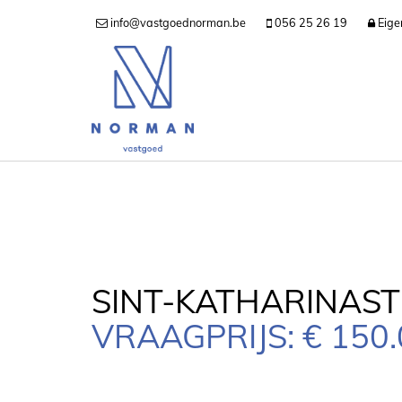
info@vastgoednorman.be
056 25 26 19
Eige
SINT-KATHARINASTR
VRAAGPRIJS: € 150