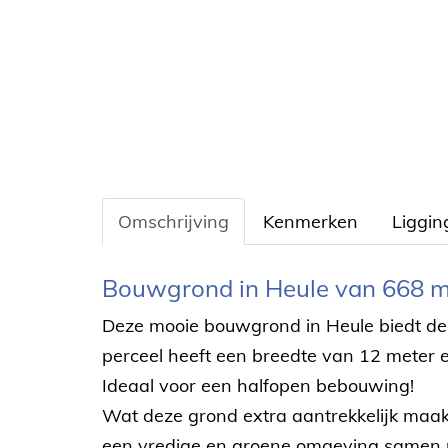
Omschrijving
Kenmerken
Liggin
Omschrijving
Bouwgrond in Heule van 668 m
Deze mooie bouwgrond in Heule biedt de i
perceel heeft een breedte van 12 meter 
Ideaal voor een halfopen bebouwing!
Wat deze grond extra aantrekkelijk maakt
een vredige en groene omgeving samen met