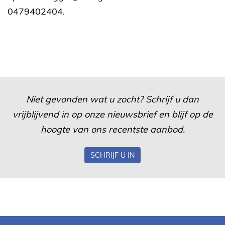
en bijkomende informatie zijn beschikbaar op
aanvraag per mail, dus neem vrijblijvend contact
op met maggie@vastgoednorman.be of
0479402404.
Niet gevonden wat u zocht? Schrijf u dan
vrijblijvend in op onze nieuwsbrief en blijf op de
hoogte van ons recentste aanbod.
SCHRIJF U IN