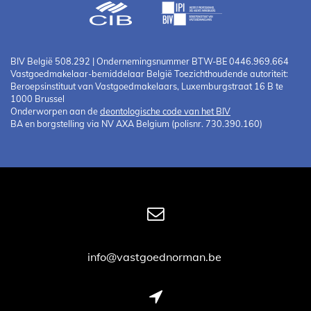
BIV België 508.292 | Ondernemingsnummer BTW-BE 0446.969.664
Vastgoedmakelaar-bemiddelaar België Toezichthoudende autoriteit:
Beroepsinstituut van Vastgoedmakelaars, Luxemburgstraat 16 B te
1000 Brussel
Onderworpen aan de
deontologische code van het BIV
BA en borgstelling via NV AXA Belgium (polisnr. 730.390.160)