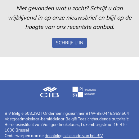
Niet gevonden wat u zocht? Schrijf u dan
vrijblijvend in op onze nieuwsbrief en blijf op de
hoogte van ons recentste aanbod.
SCHRIJF U IN
BIV België 508.292 | Ondernemingsnummer BTW-BE 0446.969.664
Vastgoedmakelaar-bemiddelaar België Toezichthoudende autoriteit:
Beroepsinstituut van Vastgoedmakelaars, Luxemburgstraat 16 B te
1000 Brussel
Onderworpen aan de
deontologische code van het BIV