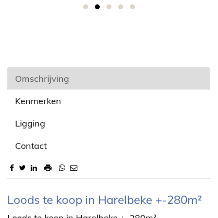
Omschrijving
Kenmerken
Ligging
Contact
Omschrijving
Loods te koop in Harelbeke +-280m²
Loods te koop in Harelbeke +-280m²