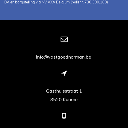
BA en borgstelling via NV AXA Belgium (polisnr. 730.390.160)
info@vastgoednorman.be
Gasthuisstraat 1
8520 Kuurne