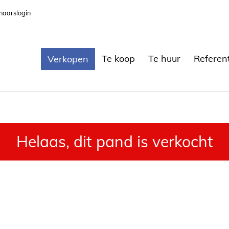
naarslogin
Te koop
Te huur
Referen
Verkopen
Helaas, dit pand is verkocht