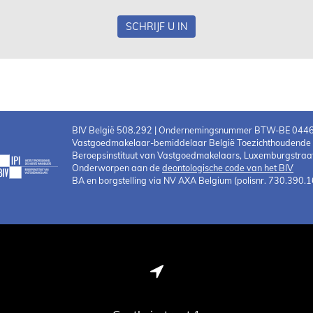
SCHRIJF U IN
BIV België 508.292 | Ondernemingsnummer BTW-BE 044
Vastgoedmakelaar-bemiddelaar België Toezichthoudende au
Beroepsinstituut van Vastgoedmakelaars, Luxemburgstraat
Onderworpen aan de
deontologische code van het BIV
BA en borgstelling via NV AXA Belgium (polisnr. 730.390.1