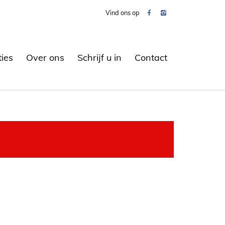
Vind ons op
ties
Over ons
Schrijf u in
Contact