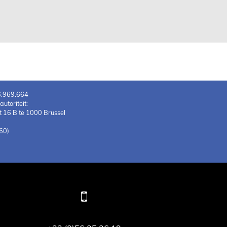
6.969.664
toriteit:
 16 B te 1000 Brussel
60)