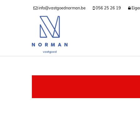
info@vastgoednorman.be
056 25 26 19
Eige