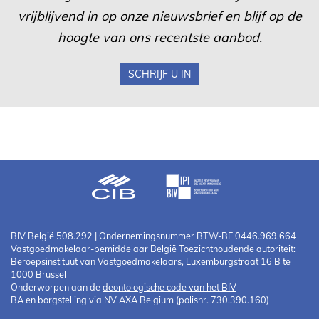
vrijblijvend in op onze nieuwsbrief en blijf op de
hoogte van ons recentste aanbod.
SCHRIJF U IN
BIV België 508.292 | Ondernemingsnummer BTW-BE 0446.969.664
Vastgoedmakelaar-bemiddelaar België Toezichthoudende autoriteit:
Beroepsinstituut van Vastgoedmakelaars, Luxemburgstraat 16 B te
1000 Brussel
Onderworpen aan de
deontologische code van het BIV
BA en borgstelling via NV AXA Belgium (polisnr. 730.390.160)