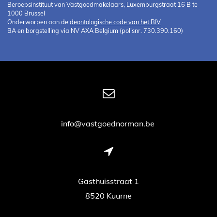
Beroepsinstituut van Vastgoedmakelaars, Luxemburgstraat 16 B te
1000 Brussel
Onderworpen aan de
deontologische code van het BIV
BA en borgstelling via NV AXA Belgium (polisnr. 730.390.160)
info@vastgoednorman.be
Gasthuisstraat 1
8520 Kuurne