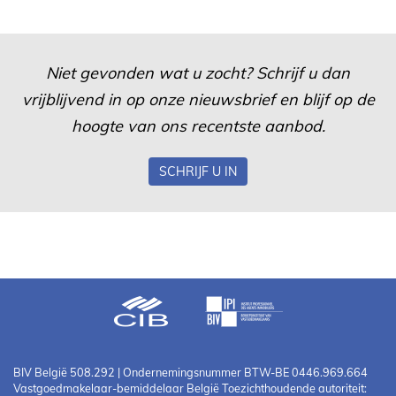
Niet gevonden wat u zocht? Schrijf u dan
vrijblijvend in op onze nieuwsbrief en blijf op de
hoogte van ons recentste aanbod.
SCHRIJF U IN
BIV België 508.292 | Ondernemingsnummer BTW-BE 0446.969.664
Vastgoedmakelaar-bemiddelaar België Toezichthoudende autoriteit: