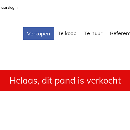
naarslogin
Te koop
Te huur
Referen
Verkopen
Helaas, dit pand is verkocht