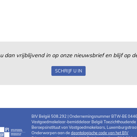
u dan vrijblijvend in op onze nieuwsbrief en blijf op
SCHRIJF U IN
BIV België 508.292 | Ondernemingsnummer BTW-BE 044
Vastgoedmakelaar-bemiddelaar België Toezichthoudende au
Beroepsinstituut van Vastgoedmakelaars, Luxemburgstraat
Onderworpen aan de
deontologische code van het BIV