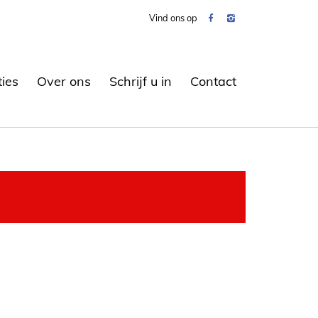
Vind ons op
ties
Over ons
Schrijf u in
Contact