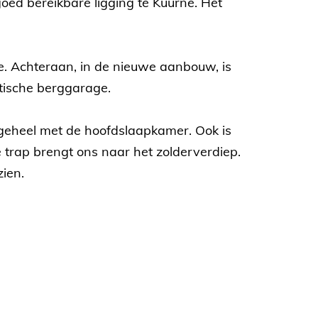
ed bereikbare ligging te Kuurne. Het
mte. Achteraan, in de nieuwe aanbouw, is
ktische berggarage.
 geheel met de hoofdslaapkamer. Ook is
e trap brengt ons naar het zolderverdiep.
zien.