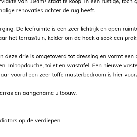
kte van 194m² staat te koop. In een rustige, toch go
alige renovaties achter de rug heeft.
rging. De leefruimte is een zeer lichtrijk en open rui
aar het terras/tuin, kelder om de hoek alsook een pra
n deze drie is omgetoverd tot dressing en vormt een
en. Inloopdouche, toilet en wastafel. Een nieuwe vast
maar vooral een zeer toffe masterbedroom is hier voor
n terras en aangename uitbouw.
diators op de verdiepen.