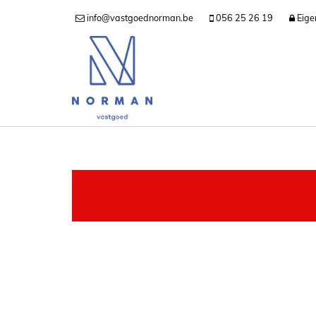
info@vastgoednorman.be
056 25 26 19
Eige