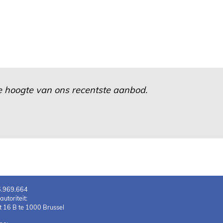
 de hoogte van ons recentste aanbod.
6.969.664
toriteit:
 16 B te 1000 Brussel