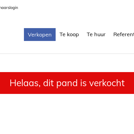
naarslogin
Te koop
Te huur
Referen
Verkopen
Helaas, dit pand is verkocht