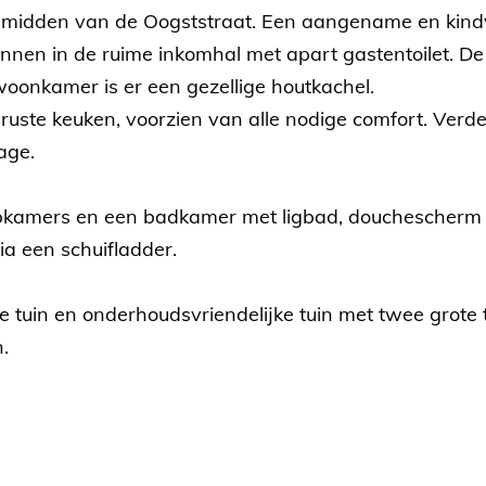
 midden van de Oogststraat. Een aangename en kindvr
nnen in de ruime inkomhal met apart gastentoilet. De w
woonkamer is er een gezellige houtkachel.
geruste keuken, voorzien van alle nodige comfort. Ver
age.
apkamers en een badkamer met ligbad, douchescherm e
ia een schuifladder.
 tuin en onderhoudsvriendelijke tuin met twee grote t
.