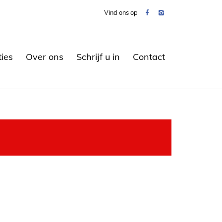
Vind ons op
ties
Over ons
Schrijf u in
Contact