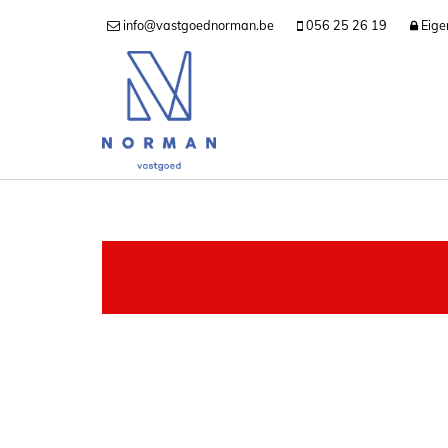
info@vastgoednorman.be
056 25 26 19
Eige