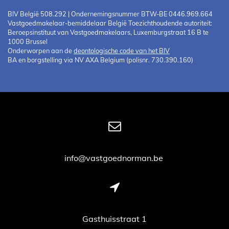
BIV België 508.292 | Ondernemingsnummer BTW-BE 0446.969.664
Vastgoedmakelaar-bemiddelaar België Toezichthoudende autoriteit:
Beroepsinstituut van Vastgoedmakelaars, Luxemburgstraat 16 B te
1000 Brussel
Onderworpen aan de
deontologische code van het BIV
BA en borgstelling via NV AXA Belgium (polisnr. 730.390.160)
info@vastgoednorman.be
Gasthuisstraat 1