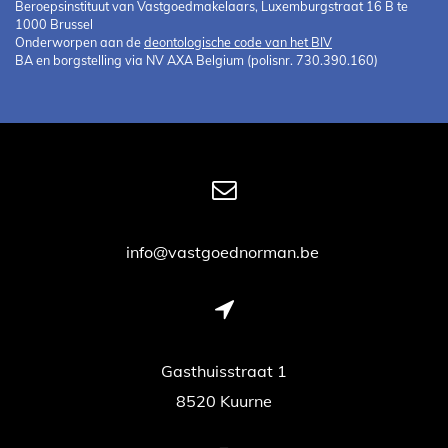
Beroepsinstituut van Vastgoedmakelaars, Luxemburgstraat 16 B te
1000 Brussel
Onderworpen aan de
deontologische code van het BIV
BA en borgstelling via NV AXA Belgium (polisnr. 730.390.160)
info@vastgoednorman.be
Gasthuisstraat 1
8520 Kuurne