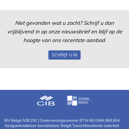
Niet gevonden wat u zocht? Schrijf u dan
vrijblijvend in op onze nieuwsbrief en blijf op de
hoogte van ons recentste aanbod.
SCHRIJF U IN
BIV België 508.292 | Ondernemingsnummer BTW-BE 0446.969.664
Vastgoedmakelaar-bemiddelaar België Toezichthoudende autoriteit: