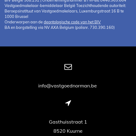
Vastgoedmakelaar-bemiddelaar België Toezichthoudende autoriteit:
Beroepsinstituut van Vastgoedmakelaars, Luxemburgstraat 16 B te
1000 Brussel
Onderworpen aan de
deontologische code van het BIV
BA en borgstelling via NV AXA Belgium (polisnr. 730.390.160)
info@vastgoednorman.be
Gasthuisstraat 1
8520 Kuurne