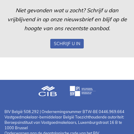
Niet gevonden wat u zocht? Schrijf u dan
vrijblijvend in op onze nieuwsbrief en blijf op de
hoogte van ons recentste aanbod.
SCHRIJF U IN
BIV België 508.292 | Ondernemingsnummer BTW-BE 0446.969.664
Vastgoedmakelaar-bemiddelaar België Toezichthoudende autoriteit:
Beroepsinstituut van Vastgoedmakelaars, Luxemburgstraat 16 B te
1000 Brussel
Onderworpen aan de
deontologische code van het BIV