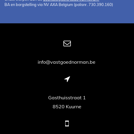
BA en borgstelling via NV AXA Belgium (polisnr. 730.390.160)
info@vastgoednorman.be
Gasthuisstraat 1
8520 Kuurne