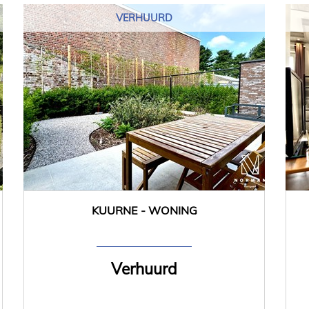
VERHUURD
KUURNE - WONING
3
Ja
Verhuurd