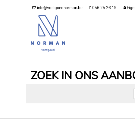
info@vastgoednorman.be
056 25 26 19
Eige
ZOEK IN ONS AAN