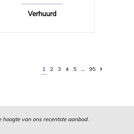
Verhuurd
1
2
3
4
5
…
95
 de hoogte van ons recentste aanbod.