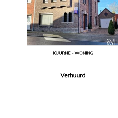
KUURNE - WONING
157 m²
3
Ja
Verhuurd