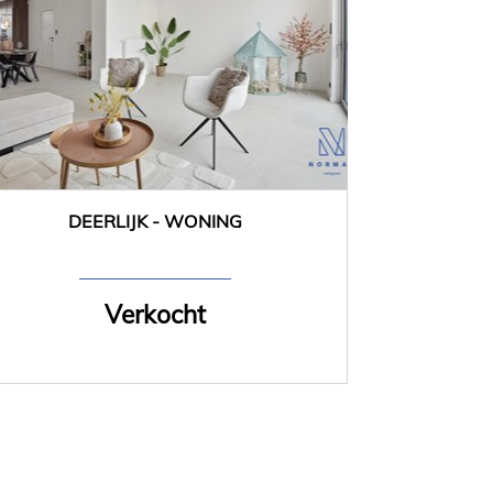
DEERLIJK - WONING
139 m²
3
Verkocht