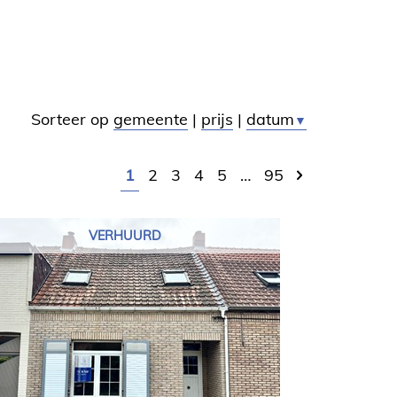
Sorteer op
gemeente
|
prijs
|
datum
▼
1
2
3
4
5
…
95
VERHUURD