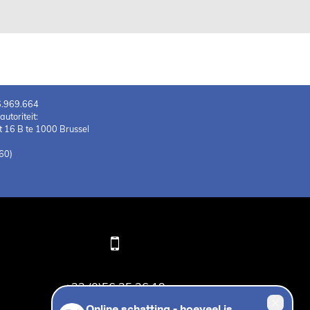
6.969.664
toriteit:
 16 B te 1000 Brussel
60)
+32 (0)56 25 26 19