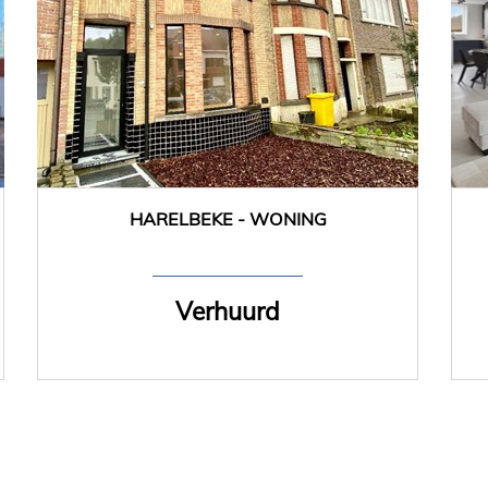
HARELBEKE - WONING
153 m²
3
Verhuurd