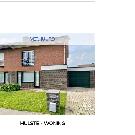
VERHUURD
HULSTE - WONING
134 m²
3
Ja