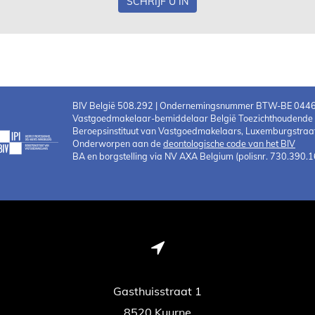
SCHRIJF U IN
BIV België 508.292 | Ondernemingsnummer BTW-BE 044
Vastgoedmakelaar-bemiddelaar België Toezichthoudende au
Beroepsinstituut van Vastgoedmakelaars, Luxemburgstraat
Onderworpen aan de
deontologische code van het BIV
BA en borgstelling via NV AXA Belgium (polisnr. 730.390.1
Gasthuisstraat 1
8520 Kuurne