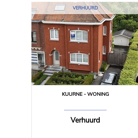
VERHUURD
KUURNE - WONING
3
Ja
Verhuurd