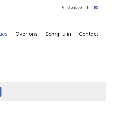
Vind ons op
ties
Over ons
Schrijf u in
Contact