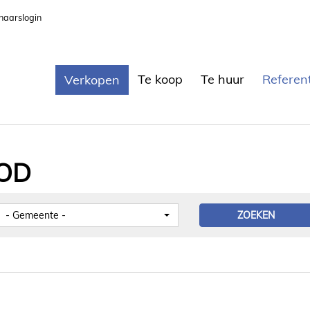
naarslogin
Te koop
Te huur
Referen
Verkopen
BOD
- Gemeente -
ZOEKEN