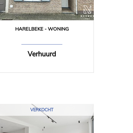
HARELBEKE - WONING
103 m²
2
Verhuurd
VERKOCHT