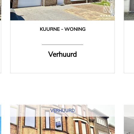
KUURNE - WONING
172 m²
3
Ja
Verhuurd
VERHUURD