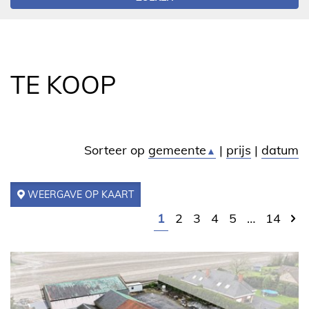
TE KOOP
Sorteer op
gemeente
|
prijs
|
datum
▲
WEERGAVE OP KAART
1
2
3
4
5
…
14