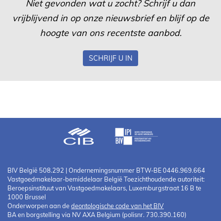
Niet gevonden wat u zocht? Schrijf u dan
vrijblijvend in op onze nieuwsbrief en blijf op de
hoogte van ons recentste aanbod.
SCHRIJF U IN
BIV België 508.292 | Ondernemingsnummer BTW-BE 0446.969.664
Vastgoedmakelaar-bemiddelaar België Toezichthoudende autoriteit:
Beroepsinstituut van Vastgoedmakelaars, Luxemburgstraat 16 B te
1000 Brussel
Onderworpen aan de
deontologische code van het BIV
BA en borgstelling via NV AXA Belgium (polisnr. 730.390.160)