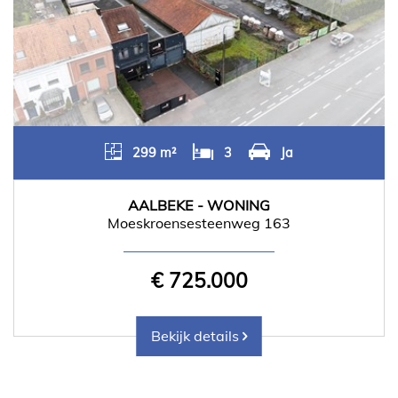
299 m²
3
Ja
AALBEKE - WONING
Moeskroensesteenweg 163
€ 725.000
Bekijk details