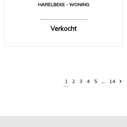
HARELBEKE - WONING
92 m²
Verkocht
1
2
3
4
5
…
14