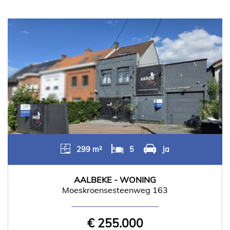
299 m²
5
Ja
AALBEKE - WONING
Moeskroensesteenweg 163
€ 255.000