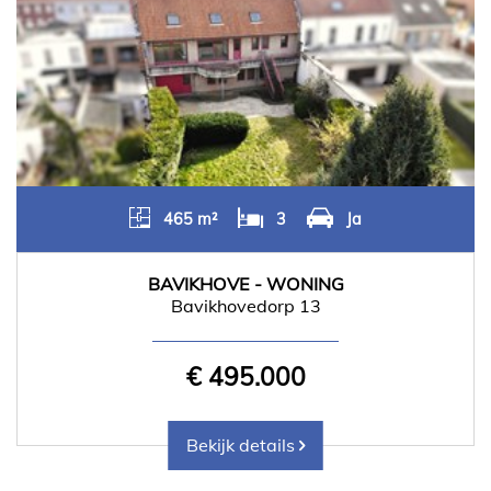
465 m²
3
Ja
BAVIKHOVE - WONING
Bavikhovedorp 13
€ 495.000
Bekijk details